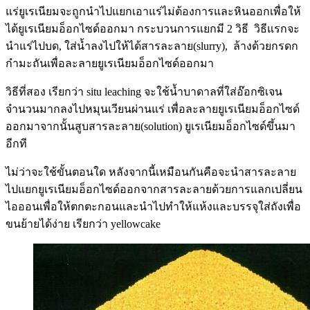
แร่ยูเรเนียมจะถูกนำไปแยกเอาแร่ไม่ต้องการและหินออกเพื่อให้
ได้ยูเรเนียมอ็อกไซด์ออกมา กระบวนการแยกมี 2 วิธี วิธีแรกจะ
นำแร่ไปบด, ใส่น้ำลงไปให้ได้สารละลาย(slurry), ล้างด้วยกรดก
กำมะถันเพื่อละลายยูเรเนียมอ็อกไซด์ออกมา
วิธีที่สอง เรียกว่า situ leaching จะใช้น้ำบาดาลที่ใส่อ๊อกซิเจน
จำนวนมากลงไปหมุนเวียนผ่านแร่ เพื่อละลายยูเรเนียมอ็อกไซด์
ออกมาจากนั้นสูบสารละลาย(solution) ยูเรเนียมอ็อกไซด์ขึ้นมา
อีกที
ไม่ว่าจะใช้ขั้นตอนใด หลังจากนี้เหมือนกันคือจะนำสารละลาย
ไปแยกยูเรเนียมอ็อกไซด์ออกจากสารละลายด้วยการแลกเปลี่ยน
ไอออนเพื่อให้ตกตะกอนและนำไปทำให้แห้งและบรรจุใส่ถังเพื่อ
ขนย้ายได้ง่าย เรียกว่า yellowcake