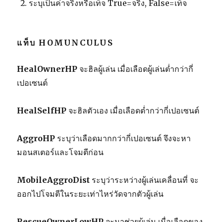
ระบุเป็นค่าจริงหรือเท็จ True=จริง, False=เท็จ
แท็บ HOMUNCULUS
HealOwnerHP
จะฮิลผู้เล่น เมื่อเลือดผู้เล่นต่ำกว่ากี่
เปอเซนต์
HealSelfHP
จะฮิลตัวเอง เมื่อเลือดต่ำกว่ากี่เปอเซนต์
AggroHP
ระบุว่าเลือดมากกว่ากี่เปอเซนต์ จึงจะหา
มอนสเตอร์และโจมตีก่อน
MobileAggroDist
ระบุว่าระหว่างผู้เล่นเคลื่อนที่ จะ
ออกไปโจมตีในระยะเท่าไหร่วัดจากตัวผู้เล่น
RescueOwnerLowHP
จะมาช่วยผู้เล่น เมื่อเลือดของ